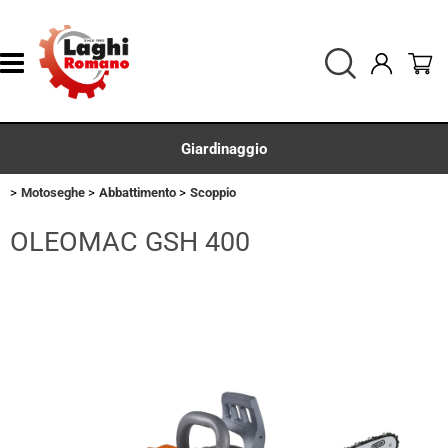
Giardinaggio
Motoseghe
Abbattimento
Scoppio
Homepage
OLEOMAC GSH 400
Agricoltura
Ferramenta
Ricambi
Accessori