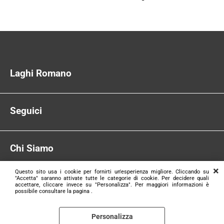
Laghi Romano
Via Sinistra Canale Inferiore, 14
48012 Bagnacavallo (Ra)
Tel:
Seguici
0545 61567
Email:
info@laghiromano.it
Facebook
P.IVA:
00276830395
Instagram
Chi Siamo
Privacy Policy
Questo sito usa i cookie per fornirti un'esperienza migliore. Cliccando su
Cookie Policy
"Accetta" saranno attivate tutte le categorie di cookie. Per decidere quali
accettare, cliccare invece su "Personalizza". Per maggiori informazioni è
Pagamenti
possibile consultare la pagina .
© www.laghiromano.it
Contatti
Personalizza