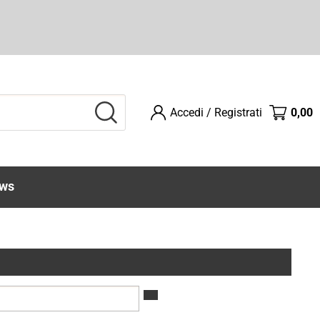
Accedi / Registrati
0,00
Sono già registrato
Sono un nuovo cliente
ompletare l'ordine inserisci
Se non sei ancora registrato sul
ome utente e la password e
nostro sito clicca sul pulsante
ws
licca sul pulsante "Accedi"
"Registrati"
E-mail:
Password: