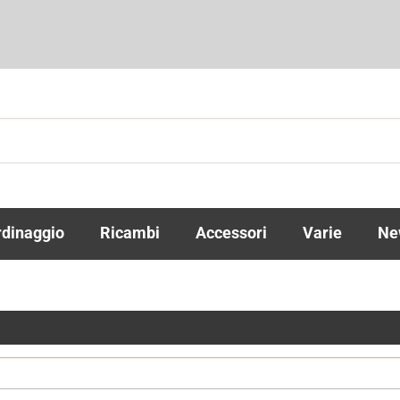
Per c
il n
rdinaggio
Ricambi
Accessori
Varie
Ne
poi c