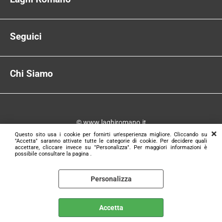
Accessori
Via Sinistra Canale Inferiore, 14
48012 Bagnacavallo (Ra)
News
Tel:
Seguici
0545 61567
Email:
info@laghiromano.it
Facebook
P.IVA:
00276830395
Instagram
Chi Siamo
Privacy Policy
Cookie Policy
Pagamenti
© www.laghiromano.it
Contatti
Questo sito usa i cookie per fornirti un'esperienza migliore. Cliccando su
"Accetta" saranno attivate tutte le categorie di cookie. Per decidere quali
accettare, cliccare invece su "Personalizza". Per maggiori informazioni è
possibile consultare la pagina .
Personalizza
Accetta